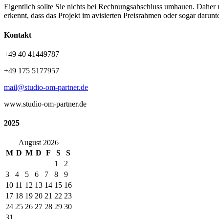
Eigentlich sollte Sie nichts bei Rechnungsabschluss umhauen. Daher
erkennt, dass das Projekt im avisierten Preisrahmen oder sogar darun
Kontakt
+49 40 41449787
+49 175 5177957
mail@studio-om-partner.de
www.studio-om-partner.de
2025
August 2026
M
D
M
D
F
S
S
1
2
3
4
5
6
7
8
9
10
11
12
13
14
15
16
17
18
19
20
21
22
23
24
25
26
27
28
29
30
31