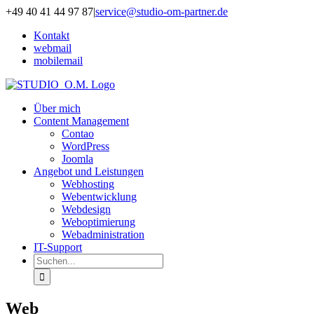
Zum
+49 40 41 44 97 87
|
service@studio-om-partner.de
Inhalt
Kontakt
springen
webmail
mobilemail
Über mich
Content Management
Contao
WordPress
Joomla
Angebot und Leistungen
Webhosting
Webentwicklung
Webdesign
Weboptimierung
Webadministration
IT-Support
Suche
nach:
Web