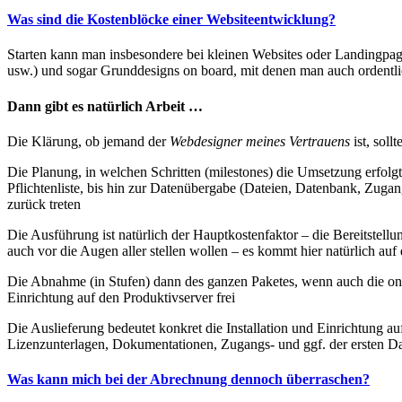
Was sind die Kostenblöcke einer Websiteentwicklung?
Starten kann man insbesondere bei kleinen Websites oder Landingpa
usw.) und sogar Grunddesigns on board, mit denen man auch ordentli
Dann gibt es natürlich Arbeit …
Die Klärung, ob jemand der
Webdesigner meines Vertrauens
ist, soll
Die Planung, in welchen Schritten (milestones) die Umsetzung erfolgt
Pflichtenliste, bis hin zur Datenübergabe (Dateien, Datenbank, Zuga
zurück treten
Die Ausführung ist natürlich der Hauptkostenfaktor – die Bereitstellun
auch vor die Augen aller stellen wollen – es kommt hier natürlich a
Die Abnahme (in Stufen) dann des ganzen Paketes, wenn auch die onlin
Einrichtung auf den Produktivserver frei
Die Auslieferung bedeutet konkret die Installation und Einrichtung a
Lizenzunterlagen, Dokumentationen, Zugangs- und ggf. der ersten Dat
Was kann mich bei der Abrechnung dennoch überraschen?