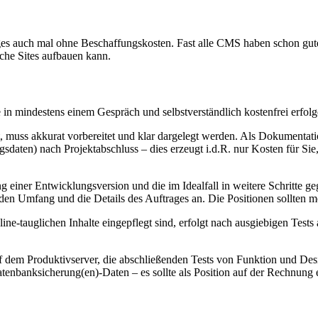
ges auch mal ohne Beschaffungskosten. Fast alle CMS haben schon gut
che Sites aufbauen kann.
te in mindestens einem Gespräch und selbstverständlich kostenfrei erfol
, muss akkurat vorbereitet und klar dargelegt werden. Als Dokumentati
ngsdaten) nach Projektabschluss – dies erzeugt i.d.R. nur Kosten für 
g einer Entwicklungsversion und die im Idealfall in weitere Schritte gegl
uf den Umfang und die Details des Auftrages an. Die Positionen sollte
e-tauglichen Inhalte eingepflegt sind, erfolgt nach ausgiebigen Tests a
uf dem Produktivserver, die abschließenden Tests von Funktion und Desi
enbanksicherung(en)-Daten – es sollte als Position auf der Rechnung 