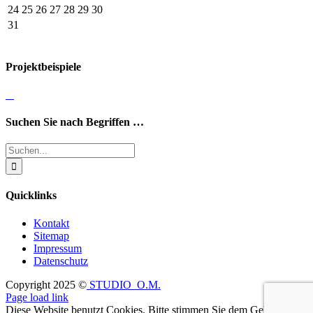
24
25
26
27
28
29
30
31
Projektbeispiele
Suchen Sie nach Begriffen …
Suche
nach:
Quicklinks
Kontakt
Sitemap
Impressum
Datenschutz
Copyright 2025 ©
STUDIO_O.M.
Toggle
Page load link
Sliding
Diese Website benutzt Cookies. Bitte stimmen Sie dem Gebrauch