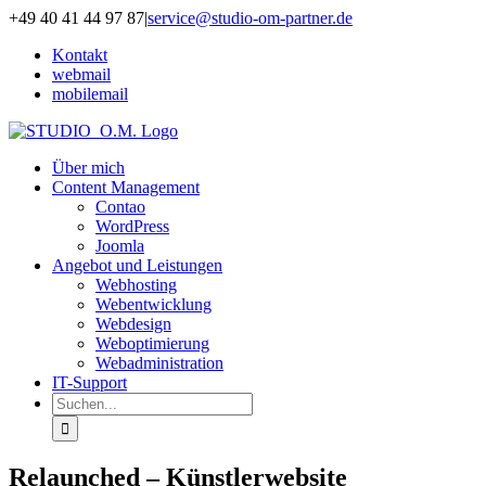
Zum
+49 40 41 44 97 87
|
service@studio-om-partner.de
Inhalt
Kontakt
springen
webmail
mobilemail
Über mich
Content Management
Contao
WordPress
Joomla
Angebot und Leistungen
Webhosting
Webentwicklung
Webdesign
Weboptimierung
Webadministration
IT-Support
Suche
nach:
Relaunched – Künstlerwebsite